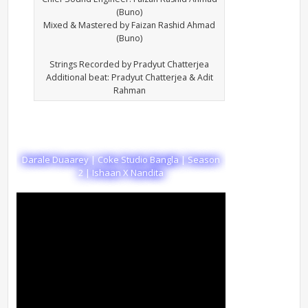
(Buno)
Mixed & Mastered by Faizan Rashid Ahmad
(Buno)
Strings Recorded by Pradyut Chatterjea
Additional beat: Pradyut Chatterjea & Adit
Rahman
Darale Duaarey | Coke Studio Bangla | Season
2 | Ishaan X Nandita