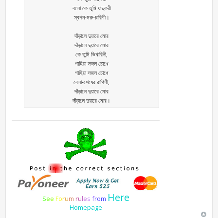
বলো কে তুমি যাদুকরী
স্বপন-মরু-চারিণী।
দাঁড়ালে দুয়ারে মোর
দাঁড়ালে দুয়ারে মোর
কে তুমি ভিখারিনী,
গাহিয়া সজল চোখে
গাহিয়া সজল চোখে
বেলা-শেষের রাগিণী,
দাঁড়ালে দুয়ারে মোর
দাঁড়ালে দুয়ারে মোর।
Here
S
e
e
F
o
r
u
m
r
u
l
e
s
f
r
o
m
Homepage