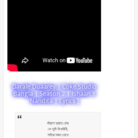
Darale Duaarey | Coke Studio
Bangla | Season 2 | Ishaan X
Nandita | Lyrics ]
দাঁড়ালে দুয়ারে মোর
কে তুমি ভিখারিনী,
গাহিয়া সজল চোখে