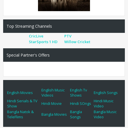
Top Streaming Channels
CricLive
PTV
StarSports 1 HD
Willow Cricket
Special Partner's Offers
English Music
English Tv
English Movies
English Songs
Videos
Shows
Hindi Serials & TV
Hindi Music
Hindi Movie
Hindi SOngs
Show
Video
Bangla Natok &
Bangla
Bangla Music
Bangla Movies
TeleFlims
Songs
Video